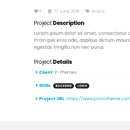
0
17 June 2016
Brand
Project
Description
Lorem ipsum dolor sit amet, consectetur ad
Proin quis eros odio, dapibus dictum mauris
egestas fringilla non nec purus.
Project
Details
Client:
P-Themes
Skills:
BACKEND
LOGO
Project URL:
https://www.portotheme.co