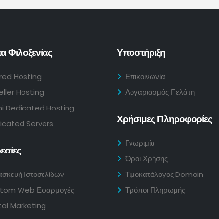
α Φιλοξενίας
Υποστήριξη
red Hosting
Επικοινωνία
eller Hosting
Λογαριασμός Πελάτη
i Dedicated Hosting
Χρήσιμες Πληροφορίες
icated Servers
Γνωριμία
εσίες
Όροι Χρήσης
ασκευή Ιστοσελίδων
Τιμοκατάλογος Domain
tom Web Εφαρμογές
Τρόποι Πληρωμής
tal Marketing