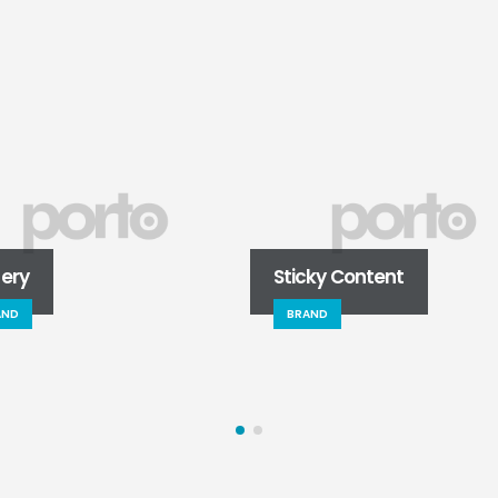
lery
Sticky Content
AND
BRAND