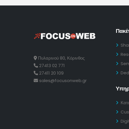
Πακέτ
Sha
Res
Πυλαρινού 80, Κόρινθος
Sem
27413 02 771
Ded
27411 20 109
sales@focusonweb.gr
Υπηρ
Κατ
Cus
Digi