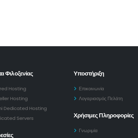
α Φιλοξενίας
Υποστήριξη
red Hosting
Επικοινωνία
eller Hosting
Λογαριασμός Πελάτη
i Dedicated Hosting
Χρήσιμες Πληροφορίες
icated Servers
Γνωριμία
εσίες