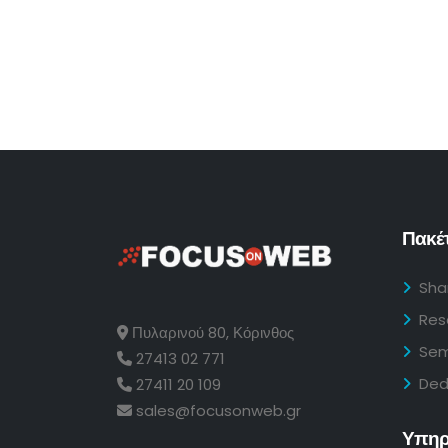
Πακέτ
Sha
Res
Πυλαρινού 80, Κόρινθος
Sem
27413 02 771
Ded
27411 20 109
sales@focusonweb.gr
Υπηρ