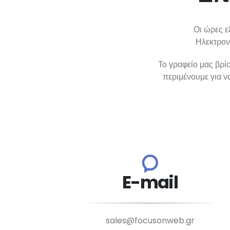
Οι ώρες ε
Ηλεκτρονι
Το γραφείο μας βρί
περιμένουμε για ν
E-mail
sales@focusonweb.gr