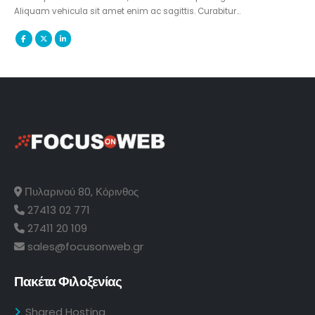
Aliquam vehicula sit amet enim ac sagittis. Curabitur…
Πυλαρινού 80, Κόρινθος
27413 02 771
27411 20 109
sales@focusonweb.gr
Πακέτα Φιλοξενίας
Shared Hosting