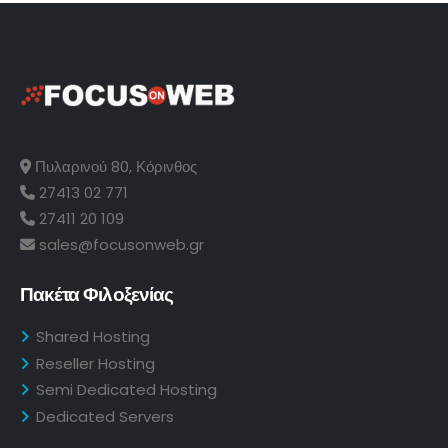
Πυλαρινού 80, Κόρινθος
27413 02 771
27411 20 109
sales@focusonweb.gr
Πακέτα Φιλοξενίας
Shared Hosting
Reseller Hosting
Semi Dedicated Hosting
Dedicated Servers