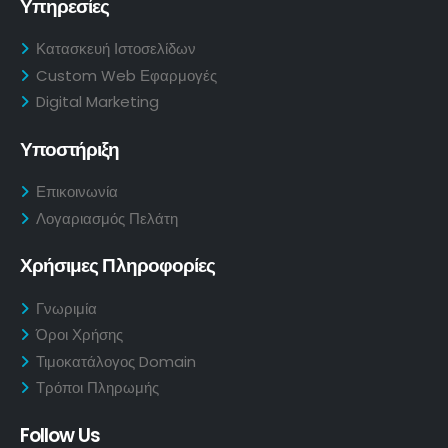
Υπηρεσίες
Κατασκευή Ιστοσελίδων
Custom Web Εφαρμογές
Digital Marketing
Υποστήριξη
Επικοινωνία
Λογαριασμός Πελάτη
Χρήσιμες Πληροφορίες
Γνωριμία
Όροι Χρήσης
Τιμοκατάλογος Domain
Τρόποι Πληρωμής
Follow Us