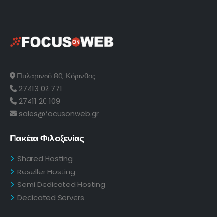
Πυλαρινού 80, Κόρινθος
27413 02 771
27411 20 109
sales@focusonweb.gr
Πακέτα Φιλοξενίας
Shared Hosting
Reseller Hosting
Semi Dedicated Hosting
Dedicated Servers