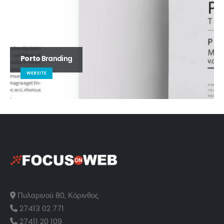
Porto
Branding
WEBSITE
Πυλαρινού 80, Κόρινθος
27413 02 771
27411 20 109