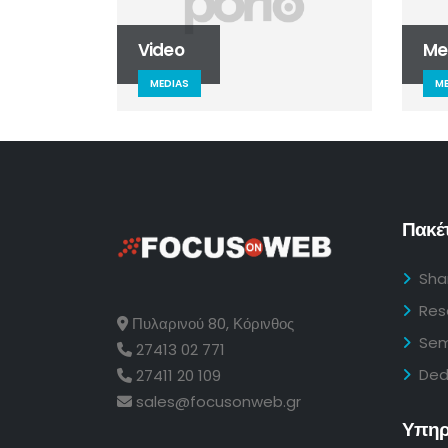
Video
Me
MEDIAS
ME
Πακέτ
Sha
Res
Πυλαρινού 80, Κόρινθος
Sem
27413 02 771
Ded
27411 20 109
sales@focusonweb.gr
Υπηρ