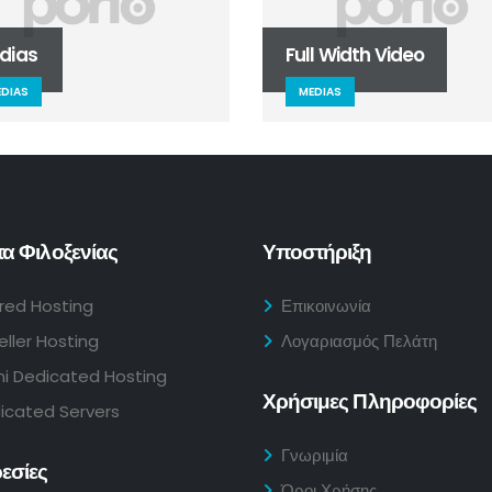
dias
Full Width Video
DIAS
MEDIAS
α Φιλοξενίας
Υποστήριξη
red Hosting
Επικοινωνία
eller Hosting
Λογαριασμός Πελάτη
i Dedicated Hosting
Χρήσιμες Πληροφορίες
icated Servers
Γνωριμία
εσίες
Όροι Χρήσης